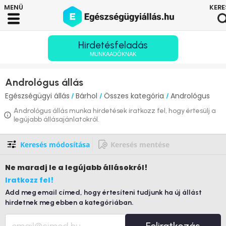
Hirdetésfeladás
MUNKAADÓKNAK
Andrológus állás
Egészségügyi állás
Bárhol
Összes kategória
Andrológus
/
/
/
Andrológus állás munka hirdetések iratkozz fel, hogy értesülj a
legújabb állásajánlatokról.
Keresés módosítása
Keresés mentése
Ne maradj le
a legújabb állásokról!
Iratkozz fel!
Add meg email címed, hogy értesíteni tudjunk ha új állást
hirdetnek meg ebben a kategóriában.