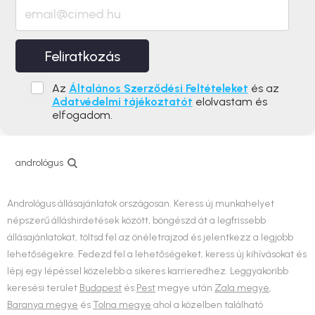
Feliratkozás
Az
Általános Szerződési Feltételeket
és az
Adatvédelmi tájékoztatót
elolvastam és
elfogadom.
andrológus
Andrológus állásajánlatok országosan. Keress új munkahelyet
népszerű álláshirdetések között, böngészd át a legfrissebb
állásajánlatokat, töltsd fel az önéletrajzod és jelentkezz a legjobb
lehetőségekre. Fedezd fel a lehetőségeket, keress új kihívásokat és
lépj egy lépéssel közelebb a sikeres karrieredhez. Leggyakoribb
keresési terület
Budapest
és
Pest
megye után
Zala megye
,
Baranya megye
és
Tolna megye
ahol a közelben található